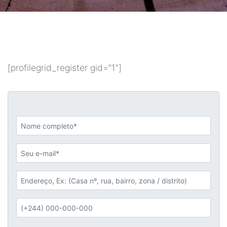
[profilegrid_register gid=”1″]