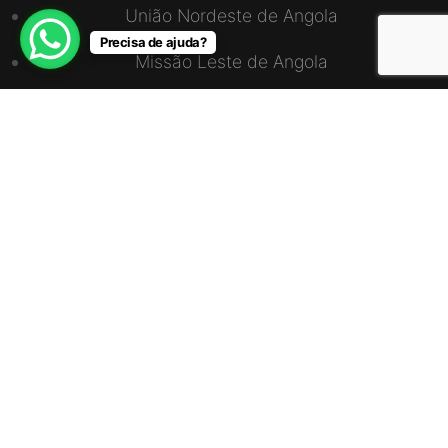
União Nordeste de Angola
Precisa de ajuda?
Missão Leste de Angola
Missão Norte de Angola
Missão Sul Luanda-Cabinda
União Sudoeste de Angola
ENDEREÇO
Via S15, CS4, Zona do Mundo Verde, Bairro
Talatona, Caixa Postal – 10571
+244 923 896 963 / 990 896 963
info@radioadventus.org