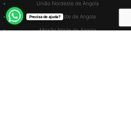
União Nordeste de Angola
Missão Leste de Angola
Precisa de ajuda?
Missão Norte de Angola
Missão Sul Luanda-Cabinda
União Sudoeste de Angola
ENDEREÇO
Via S15, CS4, Zona do Mundo Verde, Bairro
Talatona, Caixa Postal – 10571
+244 923 896 963 / 990 896 963
info@radioadventus.org