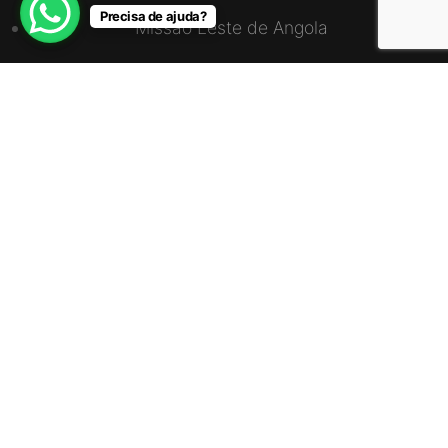
Precisa de ajuda?
Missão Leste de Angola
Missão Norte de Angola
Missão Sul Luanda-Cabinda
União Sudoeste de Angola
ENDEREÇO
Via S15, CS4, Zona do Mundo Verde, Bairro
Talatona, Caixa Postal – 10571
+244 923 896 963 / 990 896 963
info@radioadventus.org