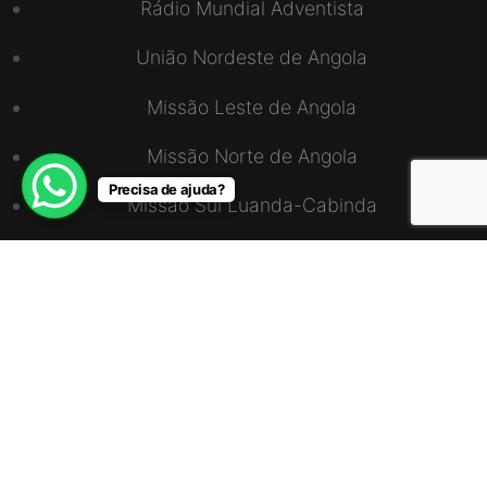
Rádio Mundial Adventista
União Nordeste de Angola
Missão Leste de Angola
Missão Norte de Angola
Precisa de ajuda?
Missão Sul Luanda-Cabinda
União Sudoeste de Angola
ENDEREÇO
Via S15, CS4, Zona do Mundo Verde, Bairro
Talatona, Caixa Postal – 10571
+244 923 896 963 / 990 896 963