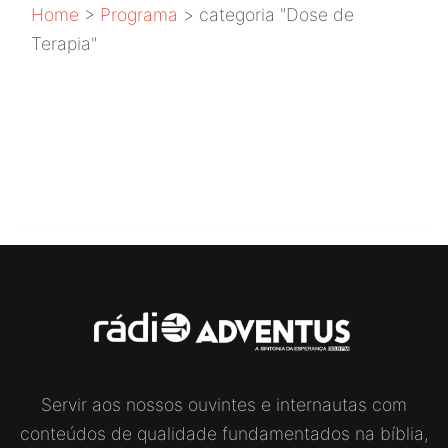
Home
>
Programa
>
categoria "Dose de
Terapia"
NENHUMA CATEGORIA
ENCONTRADA! [...]
Servir aos nossos ouvintes e internautas com
conteúdos de qualidade fundamentados na bíblia,