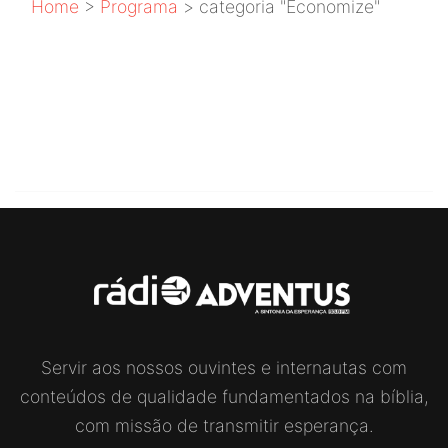
Home
>
Programa
>
categoria "Economize"
NENHUMA CATEGORIA
ENCONTRADA! [...]
Servir aos nossos ouvintes e internautas com
conteúdos de qualidade fundamentados na bíblia,
com missão de transmitir esperança.