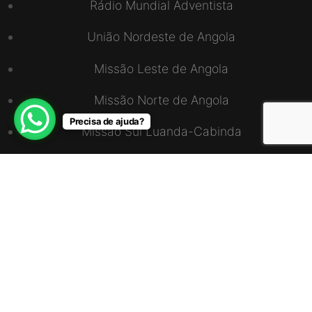
Rádio Mundial Adventista
União Nordeste de Angola
Missão Leste de Angola
Missão Norte de Angola
Precisa de ajuda?
Missão Sul Luanda-Cabinda
União Sudoeste de Angola
ENDEREÇO
Via S15, CS4, Zona do Mundo Verde, Bairro
Talatona, Caixa Postal – 10571
+244 923 896 963 / 990 896 963