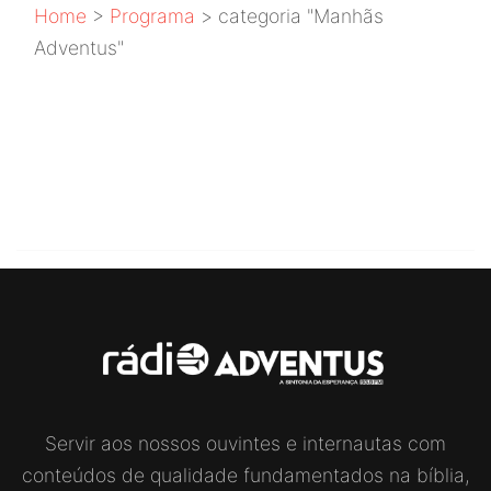
Home
>
Programa
>
categoria "Manhãs
Adventus"
NENHUMA CATEGORIA
ENCONTRADA! [...]
Servir aos nossos ouvintes e internautas com
conteúdos de qualidade fundamentados na bíblia,