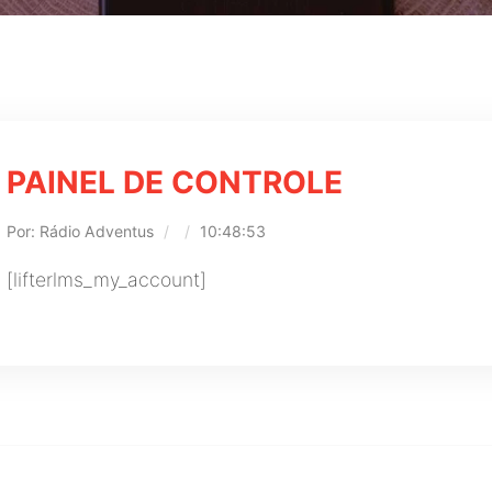
PAINEL DE CONTROLE
Por: Rádio Adventus
/
/
10:48:53
[lifterlms_my_account]