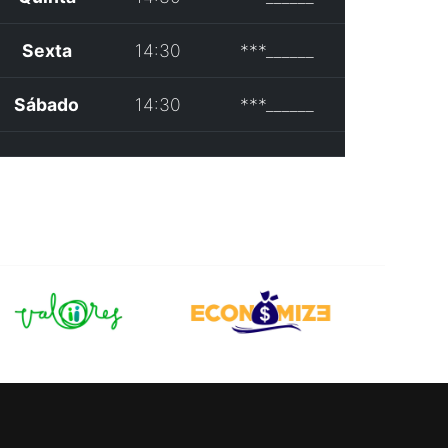
Sexta
14:30
***______
Sábado
14:30
***______