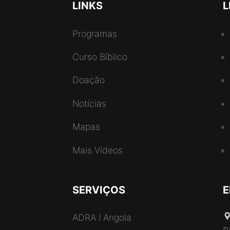
LINKS
L
Programas
Curso Bíblico
Doação
Notícias
Mapas
Mais Vídeos
SERVIÇOS
E
ADRA I Angola