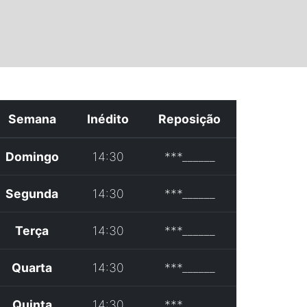
Semana
Inédito
Reposição
Domingo
14:30
***______
Segunda
14:30
***______
Terça
14:30
***______
Quarta
14:30
***______
Quinta
14:30
***______