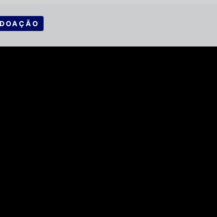
 DOAÇÃO
Cerimónia de Inauguração
da Radio Adventus
Video