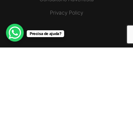
Privacy Policy
Precisa de ajuda?
LINKS EXTERNOS
Rádio Mundial Adventista
União Nordeste de Angola
Missão Leste de Angola
Missão Norte de Angola
Missão Sul Luanda-Cabinda