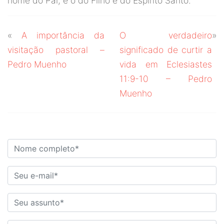
nome do Pai, e o do Filho e do Espírito Santo.
«
A importância da
O verdadeiro
»
visitação pastoral –
significado de curtir a
Pedro Muenho
vida em Eclesiastes
11:9-10 – Pedro
Muenho
DEIXE O SEU COMENTÁRIO!