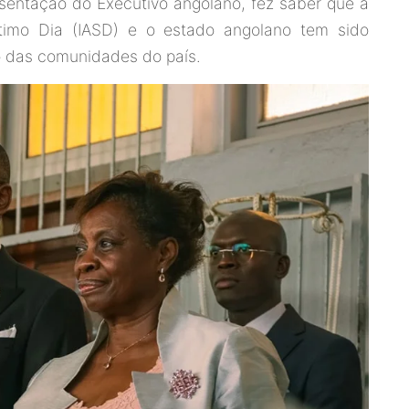
esentação do Executivo angolano, fez saber que a
étimo Dia (IASD) e o estado angolano tem sido
to das comunidades do país.