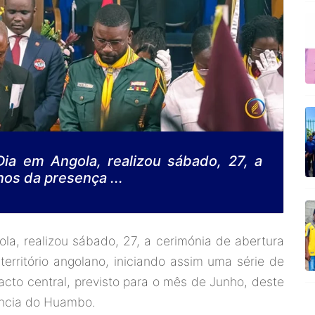
Dia em Angola, realizou sábado, 27, a
os da presença ...
la, realizou sábado, 27, a cerimónia de abertura
erritório angolano, iniciando assim uma série de
cto central, previsto para o mês de Junho, deste
íncia do Huambo.