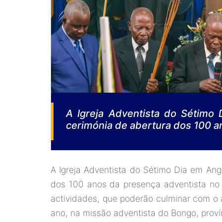
A Igreja Adventista do Sétimo 
cerimónia de abertura dos 100 an
A Igreja Adventista do Sétimo Dia em Ango
dos 100 anos da presença adventista no t
actividades, que poderão culminar com o a
ano, na missão adventista do Bongo, prov