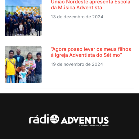
União Nordeste apresenta Escola
da Música Adventista
13 de dezembro de 2024
“Agora posso levar os meus filhos
à Igreja Adventista do Sétimo”
19 de novembro de 2024