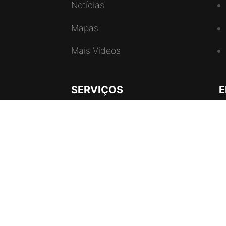
Notícias
Mapas
Mais Vídeos
SERVIÇOS
E
ADRA I Angola
B
Consultório Adventista
Privacy Policy
 © 2022 - 2026 • Todos os direitos reservados •
Rádio