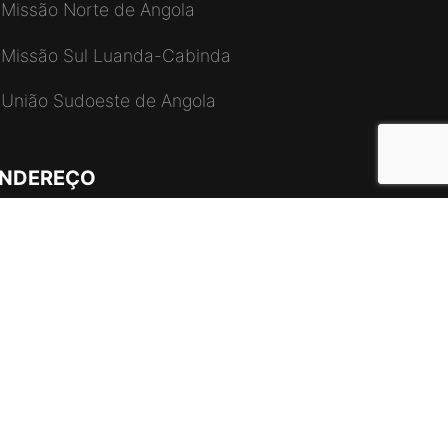
Missão Norte de Angola
Missão Sul Luanda-Cabinda
União Sudoeste de Angola
NDEREÇO
Via S15, CS4, Zona do Mundo Verde,
airro Talatona, Caixa Postal – 10571
+244 923 896 963 / 990 896 963
info@radioadventus.org
 Adventus