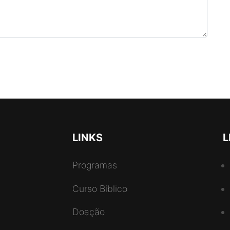
LINKS
L
Programas
Curso Bíblico
Doação