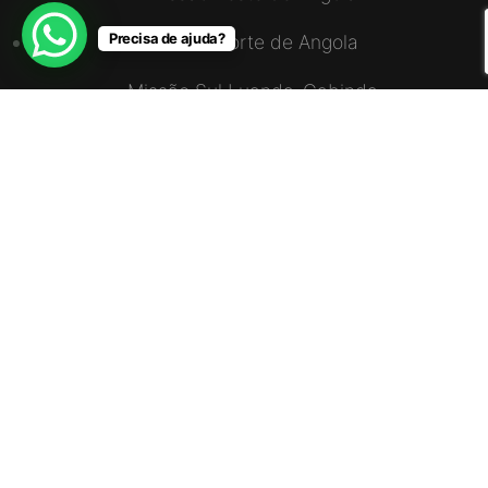
Precisa de ajuda?
Missão Norte de Angola
Missão Sul Luanda-Cabinda
União Sudoeste de Angola
ENDEREÇO
Via S15, CS4, Zona do Mundo Verde, Bairro
Talatona, Caixa Postal – 10571
+244 923 896 963 / 990 896 963
info@radioadventus.org