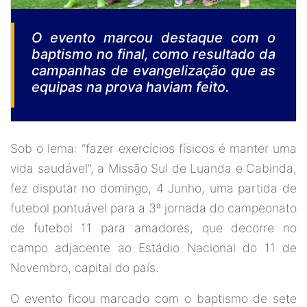
O evento marcou destaque com o
baptismo no final, como resultado da
campanhas de evangelização que as
equipas na prova haviam feito.
Sob o lema: “fazer exercícios físicos é manter uma
vida saudável”, a Missão Sul de Luanda e Cabinda,
fez disputar no domingo, 4 Junho, uma partida de
futebol pontuável para a 3ª jornada do campeonato
de futebol 11 para amadores, que decorre no
campo adjacente ao Estádio Nacional do 11 de
Novembro, capital do país.
O evento ficou marcado com o baptismo de sete